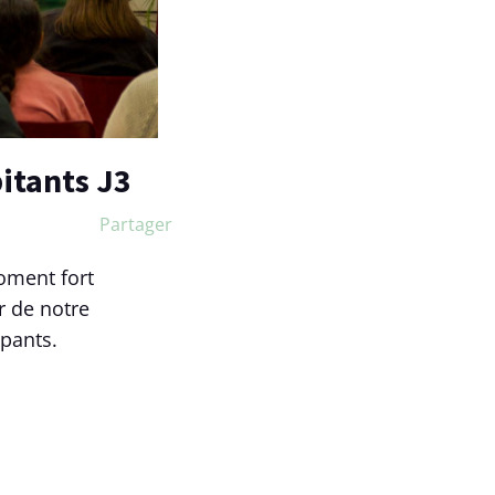
itants J3
Partager
oment fort
r de notre
ipants.