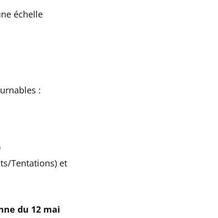
une échelle
ournables :
)
ts/Tentations) et
enne du 12 mai